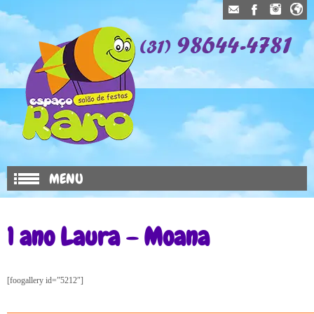
MENU
1 ano Laura – Moana
[foogallery id=”5212″]