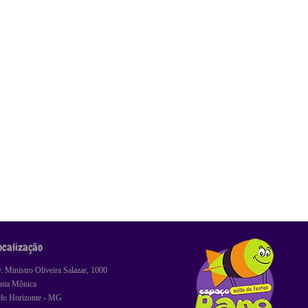
ocalização
. Ministro Oliveira Salazar, 1000
nta Mônica
lo Horizonte - MG