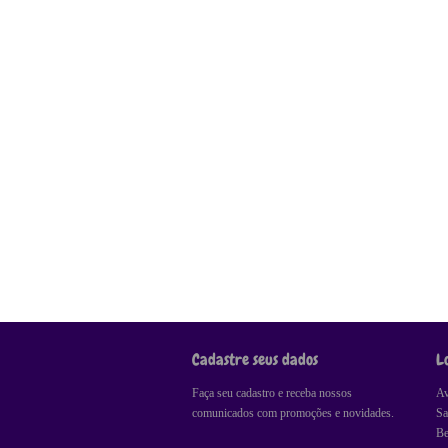
Cadastre seus dados
L
Faça seu cadastro e receba nossos
Av
comunicados com promoções e novidades.
Sa
Be